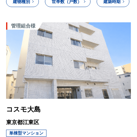
建物種別
世帯数（戸数）
建築時期
管理組合様
コスモ大島
東京都江東区
単棟型マンション