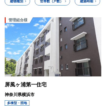
建物種別
世帯数（戸数）
建築時期
管理組合様
屏風ヶ浦第一住宅
神奈川県横浜市
多棟型・団地