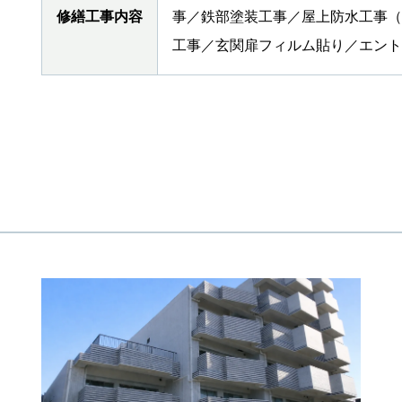
修繕工事
内容
事／鉄部塗装工事／屋上防水工事（
工事／玄関扉フィルム貼り／エント