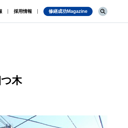
報
採用情報
修繕成功Magazine
四つ木