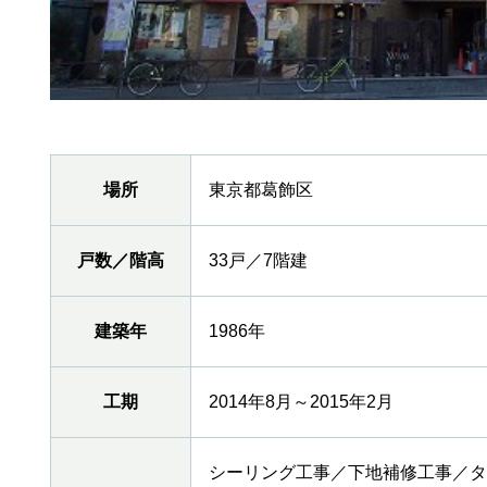
場所
東京都葛飾区
戸数／階高
33戸／7階建
建築年
1986年
工期
2014年8月～2015年2月
シーリング工事／下地補修工事／タ