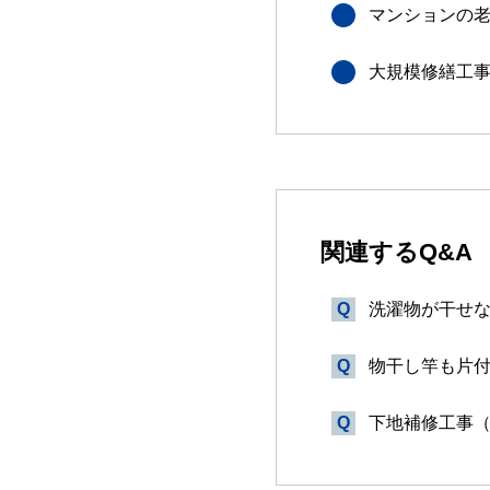
マンションの
大規模修繕工
関連するQ&A
洗濯物が干せ
物干し竿も片
下地補修工事