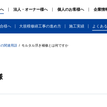
へ
法人・オーナー様へ
個人のお客様へ
企業情
合様へ
大規模修繕工事の進め方
施工実績
よくあ
事の関連用語
モルタル浮き補修とは何ですか
様