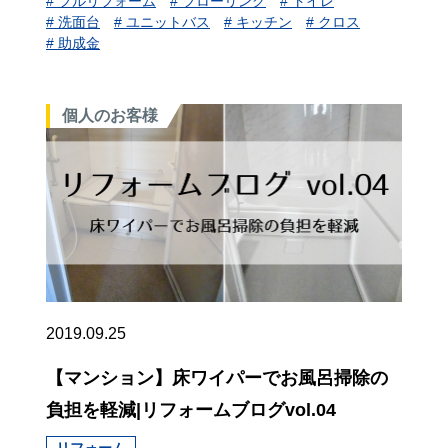
# フルリフォーム
# フローリング
# トイレ
# 洗面台
# ユニットバス
# キッチン
# クロス
# 助成金
個人のお客様
2019.09.25
【マンション】床ワイパーでお風呂掃除の
負担を軽減|リフォームブログvol.04
リフォーム