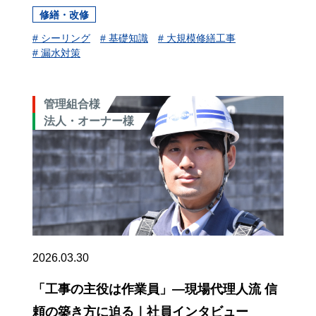
修繕・改修
# シーリング
# 基礎知識
# 大規模修繕工事
# 漏水対策
管理組合様
法人・オーナー様
2026.03.30
「工事の主役は作業員」―現場代理人流 信
頼の築き方に迫る｜社員インタビュー