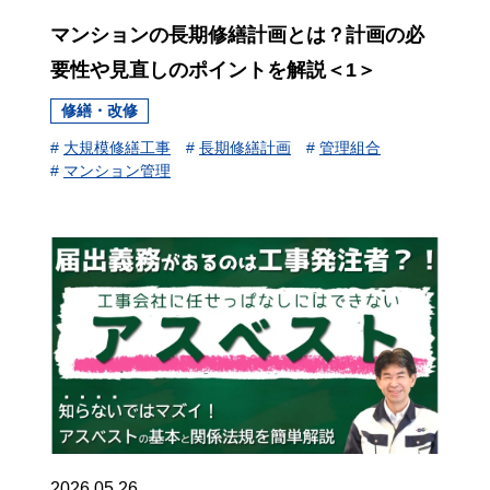
マンションの長期修繕計画とは？計画の必
要性や見直しのポイントを解説＜1＞
修繕・改修
#
大規模修繕工事
#
長期修繕計画
#
管理組合
#
マンション管理
2026.05.26