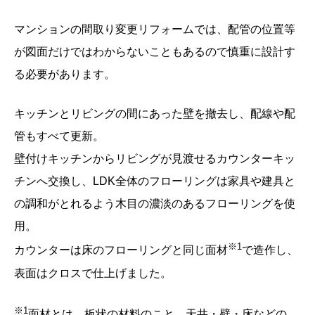
マンションの間取り変更リフォームでは、配管の位置等
が図面だけではわからないこともあるので慎重に設計す
る必要があります。
キッチンとリビングの間にあった壁を撤去し、配線や配
管もすべて更新。
壁付けキッチンからリビングが見渡せるカウンターキッ
チンへ交換し、
LDK
全体のフローリングは家具や建具と
の調和がとれるよう木目の濃淡のあるフローリングを使
用。
※
1
カウンターは床のフローリングと同じ面材
で造作し、
表面はクロスで仕上げました。
※
1
面材とは、板状の材料のこと。天井・壁・床などの