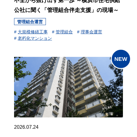
不全から抜け出す第一歩 ～横浜市住宅供給
公社に聞く「管理組合伴走支援」の現場～
管理組合運営
#
大規模修繕工事
#
管理組合
#
理事会運営
#
老朽化マンション
2026.07.24