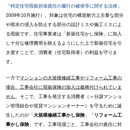
「
特定住宅瑕疵担保責任の履行の確保等に関する法律
」
2009年10月施行）。対象は住宅の構造耐力上主要な部分
や雨水の浸入を防止する部分の設計ミスや施工ミスによ
る瑕疵です。住宅事業者は「新築住宅かし保険」に加入
し十分な修理費用を賄えるようにした上で新築住宅を引
き渡すことで、消費者（住宅取得者）の利益を守りま
す。
一方で
マンションの大規模修繕工事やリフォーム工事の
場合、工事会社に瑕疵保険の加入は義務付けられていま
せん
。そこで、工事を発注する消費者（＝分譲マンショ
ン管理組合や賃貸マンションオーナー）を守るために誕
生したのが「
大規模修繕工事かし保険
」「
リフォーム工
事かし保険
」です。工事現場ごと、工事会社の責任に対