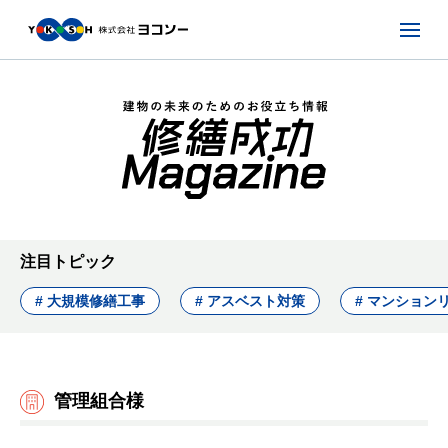
注目トピック
# 大規模修繕工事
# アスベスト対策
# マンション
管理組合様