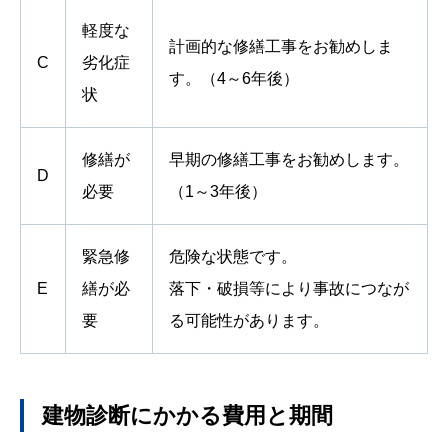
軽度な
計画的な修繕工事をお勧めしま
C
劣化症
す。（
4
～
6
年後）
状
修繕が
早期の修繕工事をお勧めします。
D
必要
（
1
～
3
年後）
緊急修
危険な状態です。
E
繕が必
落下・破損等により事故につなが
要
る可能性があります。
建物診断にかかる費用と期間