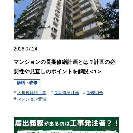
2026.07.24
マンションの長期修繕計画とは？計画の必
要性や見直しのポイントを解説＜1＞
修繕・改修
#
大規模修繕工事
#
長期修繕計画
#
管理組合
#
マンション管理