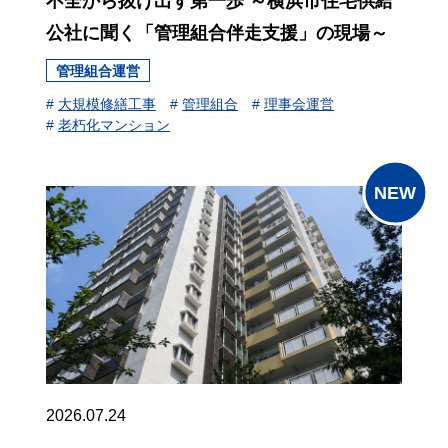
不全から抜け出す第一歩 ～横浜市住宅供給
公社に聞く「管理組合伴走支援」の現場～
管理組合運営
#
大規模修繕工事
#
管理組合
#
理事会運営
#
老朽化マンション
2026.07.24